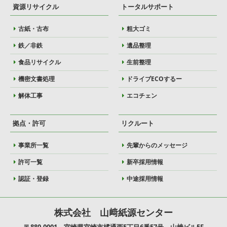
資源リサイクル
トータルサポート
古紙・古布
粗大ゴミ
鉄／非鉄
遺品整理
食品リサイクル
生前整理
機密文書処理
ドライブECOするー
解体工事
エコチェン
拠点・許可
リクルート
事業所一覧
先輩からのメッセージ
許可一覧
新卒採用情報
認証・登録
中途採用情報
株式会社 山﨑紙源センター
〒880-0001 宮崎県宮崎市橘通西5丁目6番57号 山﨑ビル5F