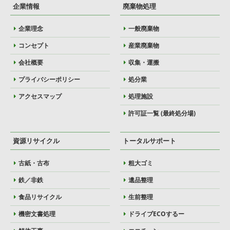
企業情報
廃棄物処理
企業理念
一般廃棄物
コンセプト
産業廃棄物
会社概要
収集・運搬
プライバシーポリシー
処分業
アクセスマップ
処理施設
許可証一覧 (最終処分場)
資源リサイクル
トータルサポート
古紙・古布
粗大ゴミ
鉄／非鉄
遺品整理
食品リサイクル
生前整理
機密文書処理
ドライブECOするー