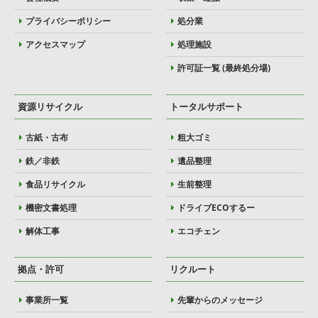
プライバシーポリシー
処分業
アクセスマップ
処理施設
許可証一覧 (最終処分場)
資源リサイクル
トータルサポート
古紙・古布
粗大ゴミ
鉄／非鉄
遺品整理
食品リサイクル
生前整理
機密文書処理
ドライブECOするー
解体工事
エコチェン
拠点・許可
リクルート
事業所一覧
先輩からのメッセージ