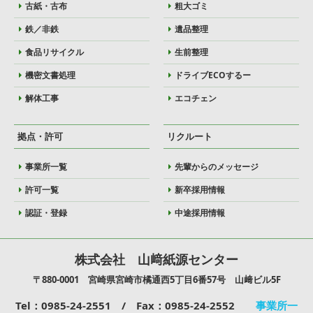
古紙・古布
粗大ゴミ
鉄／非鉄
遺品整理
食品リサイクル
生前整理
機密文書処理
ドライブECOするー
解体工事
エコチェン
拠点・許可
リクルート
事業所一覧
先輩からのメッセージ
許可一覧
新卒採用情報
認証・登録
中途採用情報
株式会社 山﨑紙源センター
〒880-0001 宮崎県宮崎市橘通西5丁目6番57号 山﨑ビル5F
Tel：0985-24-2551 / Fax：0985-24-2552
事業所一